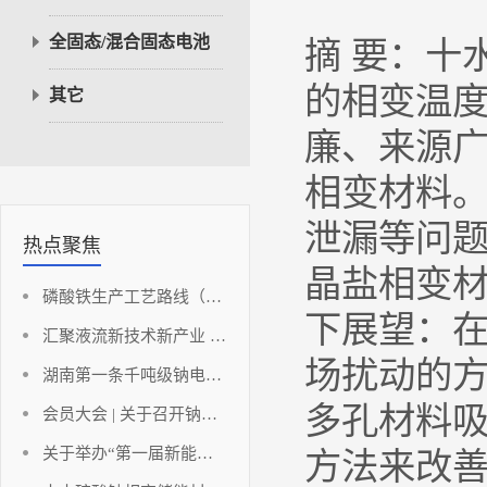
全固态/混合固态电池
摘 要：十水硫酸
的相变温度(
其它
廉、来源
相变材料
泄漏等问
热点聚焦
晶盐相变
磷酸铁生产工艺路线（铁法部分）
下展望：
汇聚液流新技术新产业 助推湖南储能新能源高地
场扰动的
湖南第一条千吨级钠电负极材料点火投产！
多孔材料
会员大会 | 关于召开钠离子动力电池发展与创新应用论坛暨碳酸锂应用发展分析及应对策略研讨会（会员大会）的通知
关于举办“第一届新能源与储能工程湘江国际论坛暨2023中国（长沙）电池产业博览会”的通知
方法来改