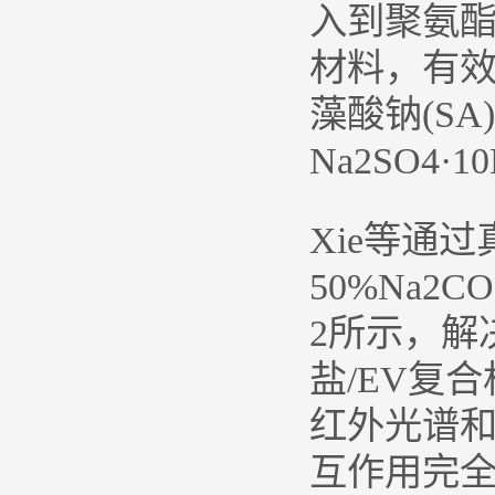
入到聚氨酯
材料，有效解
藻酸钠(SA
Na2SO4
Xie等通过真
50%Na2
2所示，解
盐/EV复
红外光谱
互作用完全