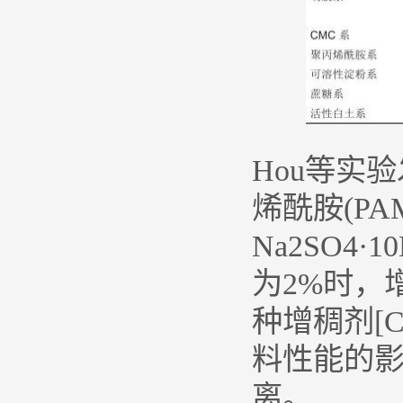
Hou等实验
烯酰胺(P
Na2SO4
为2%时，
种增稠剂[
料性能的影
离。