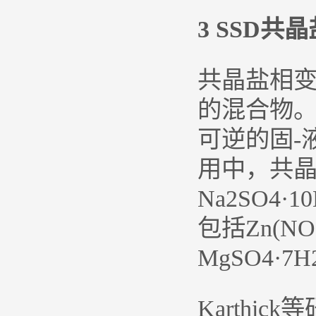
3 SSD
共晶盐相
的混合物
可逆的固-
用中，共
Na2SO
包括Zn(NO3
MgSO4·7H
Karthic