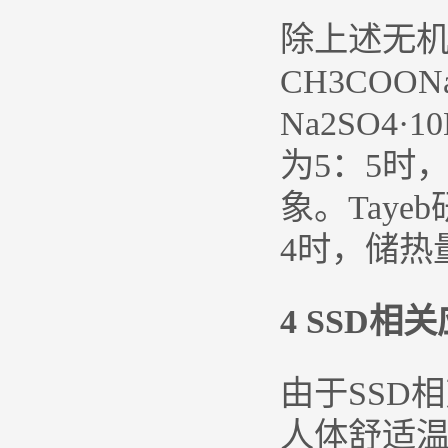
除上述无
CH3CO
Na2SO4·
为5：5时，
象。Tay
4时，储热
4 SSD相
由于SSD
人体舒适温