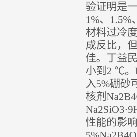
验证明是一
1%、1.5
材料过冷度
成反比，但
佳。丁益民
小到2 ℃。
入5%硼砂
核剂Na2B4O
Na2SiO3
性能的影
5%Na2B4