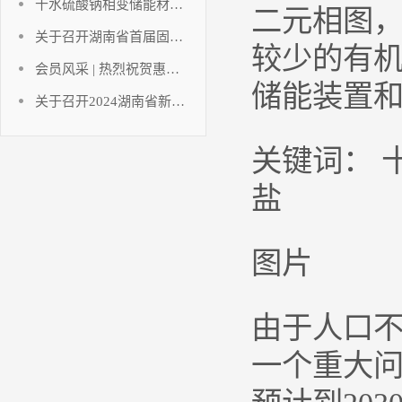
十水硫酸钠相变储能材料研究进展
二元相图
关于召开湖南省首届固态电池创新发展论坛暨固态电池技术创新联合体成立大会的通知
较少的有
会员风采 | 热烈祝贺惠同新材成为湖南省电池行业协会及协会氢能产业技术创新联合体副会长单位！
储能装置
关于召开2024湖南省新能源电池技术讲座暨湖南省电池行业协会年终工作总结的通知
关键词： 
盐
图片
由于人口
一个重大