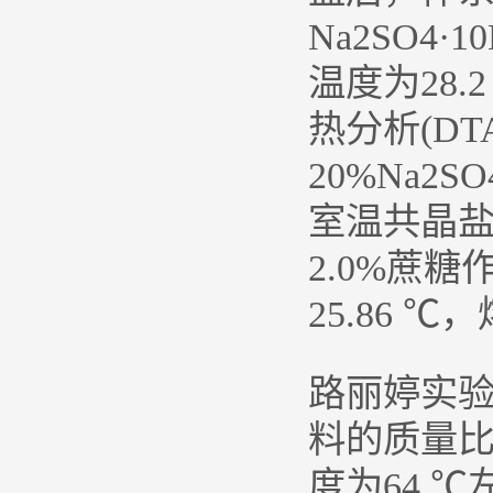
Na2SO4·
温度为28.
热分析(D
20%Na2S
室温共晶盐。
2.0%蔗
25.86 
路丽婷实验发
料的质量比为
度为64 