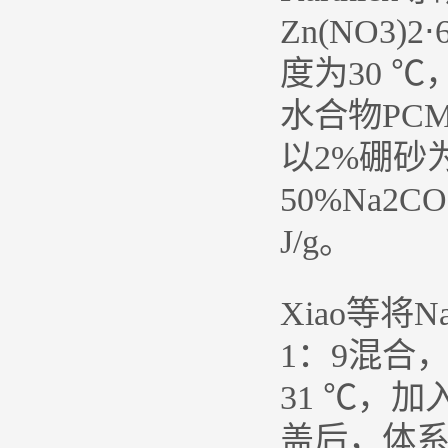
Zn(NO3
度为30 ℃
水合物PC
以2%硼砂为
50%Na2C
J/g。
Xiao等将N
1：9混合
31 ℃，
盖后，体系无