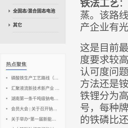
铁法工艺
全固态/混合固态电池
蒸
。该路
产企业有
其它
这是目前
度要求较
热点聚焦
认可度问
磷酸铁生产工艺路线（铁法部分）
方法还是
汇聚液流新技术新产业 助推湖南储能新能源高地
铁锂分为
湖南第一条千吨级钠电负极材料点火投产！
号，每种
会员大会 | 关于召开钠离子动力电池发展与创新应用论坛暨碳酸锂应用发展分析及应对策略研讨会（会员大会）的通知
的铁磷比
关于举办“第一届新能源与储能工程湘江国际论坛暨2023中国（长沙）电池产业博览会”的通知