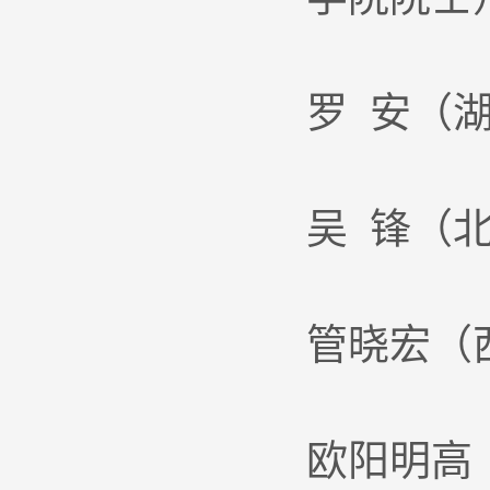
罗 安（
吴 锋（
管晓宏（
欧阳明高