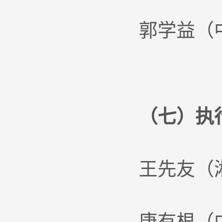
郭学益（
（七）执
王先友（
唐有根（