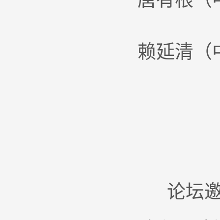
赖延清（
论坛邀请