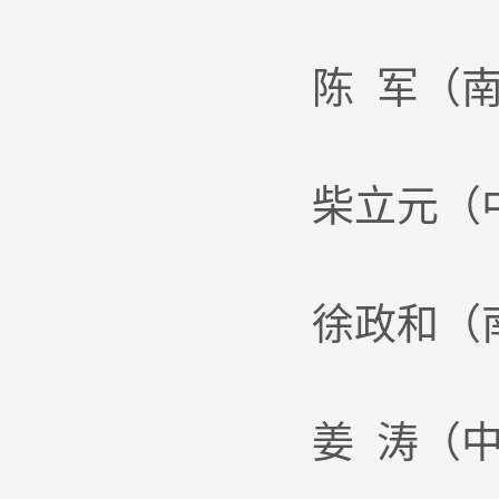
陈 军（
柴立元（
徐政和（
姜 涛（