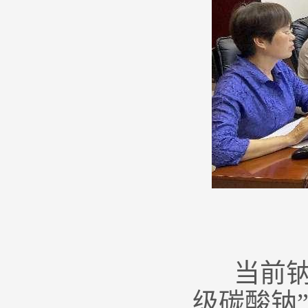
当前钠离
级碳酸钠