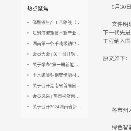
9月30日
热点聚焦
磷酸铁生产工艺路线（铁法部分）
文件明确
下一代先进
汇聚液流新技术新产业 助推湖南储能新能源高地
工程纳入国
湖南第一条千吨级钠电负极材料点火投产！
会员大会 | 关于召开钠离子动力电池发展与创新应用论坛暨碳酸锂应用发展分析及应对策略研讨会（会员大会）的通知
原文如下：
关于举办“第一届新能源与储能工程湘江国际论坛暨2023中国（长沙）电池产业博览会”的通知
十水硫酸钠相变储能材料研究进展
关于召开湖南省首届固态电池创新发展论坛暨固态电池技术创新联合体成立大会的通知
会员风采 | 热烈祝贺惠同新材成为湖南省电池行业协会及协会氢能产业技术创新联合体副会长单位！
关于召开2024湖南省新能源电池技术讲座暨湖南省电池行业协会年终工作总结的通知
各市州人
绿色智能