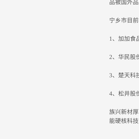
品被国外品
宁乡市目前
1、加加食
2、华民股
3、楚天科
4、松井股
族兴新材厚
能硬核科技