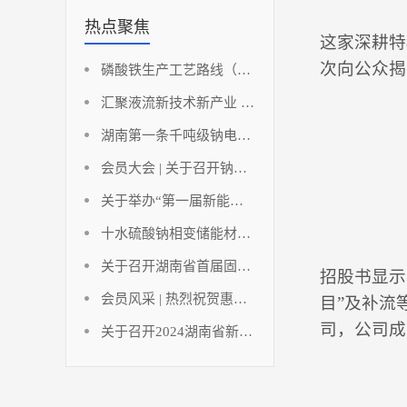
热点聚焦
这家深耕特
次向公众揭
磷酸铁生产工艺路线（铁法部分）
汇聚液流新技术新产业 助推湖南储能新能源高地
湖南第一条千吨级钠电负极材料点火投产！
会员大会 | 关于召开钠离子动力电池发展与创新应用论坛暨碳酸锂应用发展分析及应对策略研讨会（会员大会）的通知
关于举办“第一届新能源与储能工程湘江国际论坛暨2023中国（长沙）电池产业博览会”的通知
十水硫酸钠相变储能材料研究进展
关于召开湖南省首届固态电池创新发展论坛暨固态电池技术创新联合体成立大会的通知
招股书显示
会员风采 | 热烈祝贺惠同新材成为湖南省电池行业协会及协会氢能产业技术创新联合体副会长单位！
目”及补流
司，公司成
关于召开2024湖南省新能源电池技术讲座暨湖南省电池行业协会年终工作总结的通知