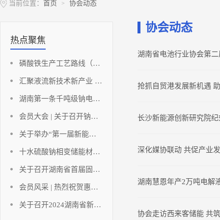
当前位置：
首页
协会动态
>
协会动态
热点聚焦
湖南省电池行业协会第二
磷酸铁生产工艺路线（铁法部分）
汇聚液流新技术新产业 助推湖南储能新能源高地
抢抓自贸港发展新机遇 助
湖南第一条千吨级钠电负极材料点火投产！
会员大会 | 关于召开钠离子动力电池发展与创新应用论坛暨碳酸锂应用发展分析及应对策略研讨会（会员大会）的通知
长沙新能源创新研究院纪
关于举办“第一届新能源与储能工程湘江国际论坛暨2023中国（长沙）电池产业博览会”的通知
深化媒协联动 共促产业
十水硫酸钠相变储能材料研究进展
关于召开湖南省首届固态电池创新发展论坛暨固态电池技术创新联合体成立大会的通知
湖南慧恩年产2万吨电解
会员风采 | 热烈祝贺惠同新材成为湖南省电池行业协会及协会氢能产业技术创新联合体副会长单位！
关于召开2024湖南省新能源电池技术讲座暨湖南省电池行业协会年终工作总结的通知
协会走访西来客储能 共