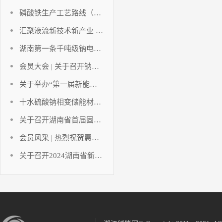
磷酸铁生产工艺路线（铁法部分）
汇聚液流新技术新产业 助推湖南储能新能源高地
湖南第一条千吨级钠电负极材料点火投产！
会员大会 | 关于召开钠离子动力电池发展与创新应用论坛暨碳酸锂应用发展分析及应对策略研讨会（会员大会）的通知
关于举办“第一届新能源与储能工程湘江国际论坛暨2023中国（长沙）电池产业博览会”的通知
十水硫酸钠相变储能材料研究进展
关于召开湖南省首届固态电池创新发展论坛暨固态电池技术创新联合体成立大会的通知
会员风采 | 热烈祝贺惠同新材成为湖南省电池行业协会及协会氢能产业技术创新联合体副会长单位！
关于召开2024湖南省新能源电池技术讲座暨湖南省电池行业协会年终工作总结的通知